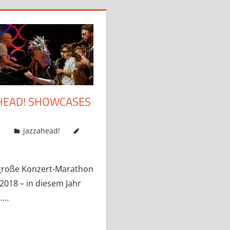
AHEAD! SHOWCASES
n
jazzahead!
 große Konzert-Marathon
2018 – in diesem Jahr
d.…