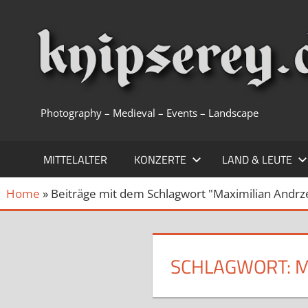
Zum
Inhalt
springen
Photography – Medieval – Events – Landscape
MITTELALTER
KONZERTE
LAND & LEUTE
Home
»
Beiträge mit dem Schlagwort "Maximilian Andrz
SCHLAGWORT:
M