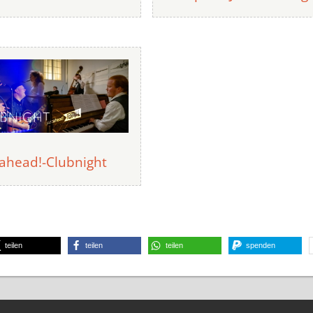
zahead!-Clubnight
teilen
teilen
teilen
spenden