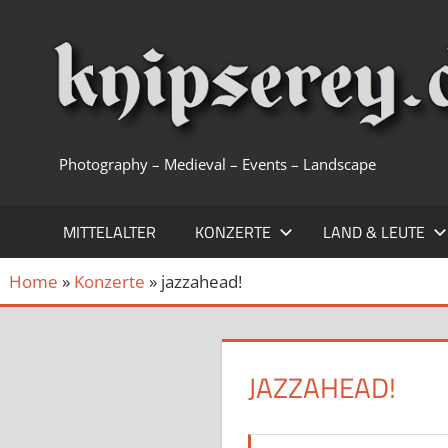
Zum
Inhalt
springen
Photography – Medieval – Events – Landscape
MITTELALTER
KONZERTE
LAND & LEUTE
Home
»
Konzerte
»
jazzahead!
JAZZAHEAD!