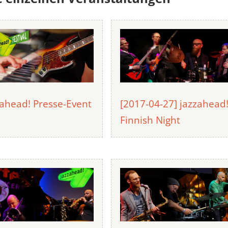
zahead! Presse-Event
[2017-04-27] jazzahead
Finnish Night