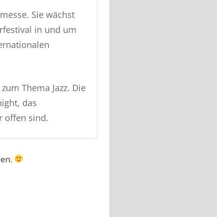
chmesse. Sie wächst
rfestival in und um
ernationalen
s zum Thema Jazz. Die
ight, das
 offen sind.
ren.