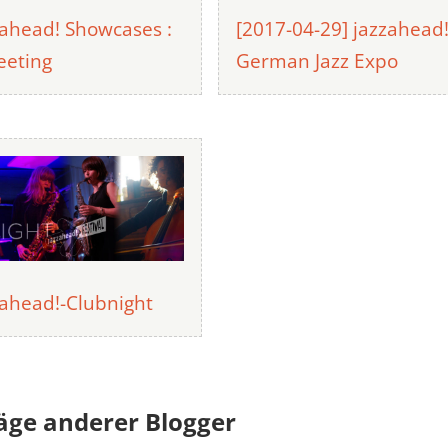
zahead! Showcases :
[2017-04-29] jazzahead
eeting
German Jazz Expo
zahead!-Clubnight
äge anderer Blogger