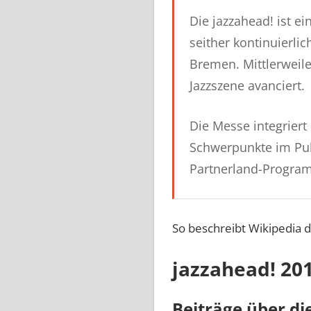
Die jazzahead! ist e
seither kontinuierli
Bremen. Mittlerweile
Jazzszene avanciert.
Die Messe integrier
Schwerpunkte im Pub
Partnerland-Program
So beschreibt Wikipedia d
jazzahead! 20
Beiträge über di