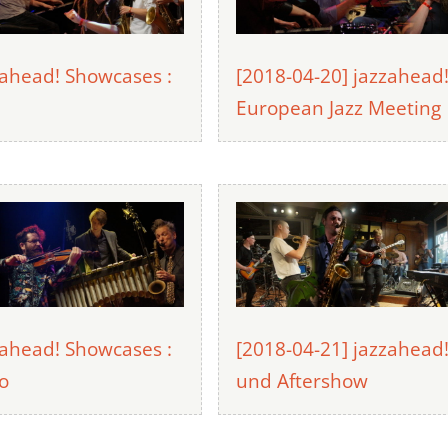
zahead! Showcases :
[2018-04-20] jazzahead
European Jazz Meeting
zahead! Showcases :
[2018-04-21] jazzahead
o
und Aftershow