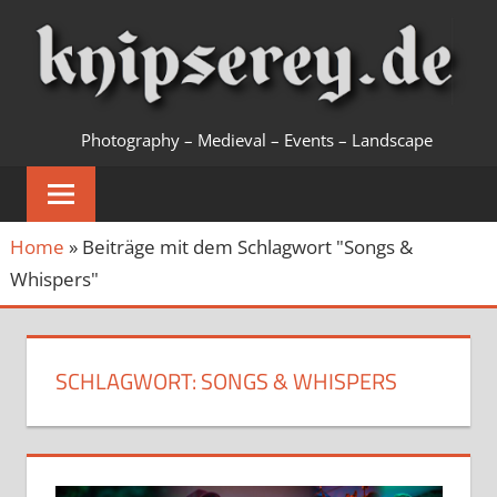
Zum
Inhalt
springen
KNIPSEREY
Photography – Medieval – Events – Landscape
Home
»
Beiträge mit dem Schlagwort "Songs &
Whispers"
SCHLAGWORT:
SONGS & WHISPERS