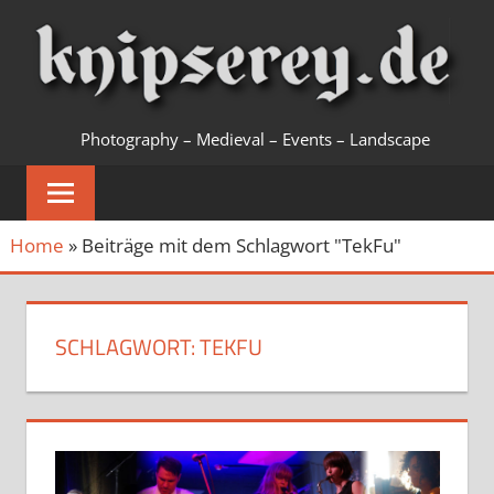
Zum
Inhalt
springen
KNIPSEREY
Photography – Medieval – Events – Landscape
Home
»
Beiträge mit dem Schlagwort "TekFu"
SCHLAGWORT:
TEKFU