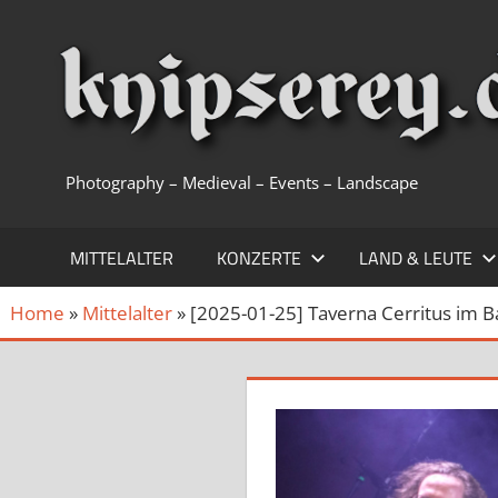
Zum
Inhalt
springen
Photography – Medieval – Events – Landscape
MITTELALTER
KONZERTE
LAND & LEUTE
Home
»
Mittelalter
»
[2025-01-25] Taverna Cerritus im B