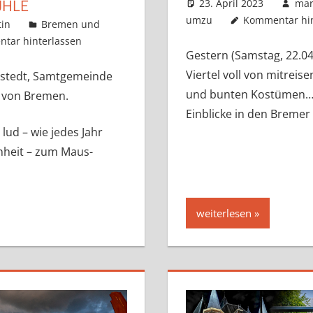
ÜHLE
23. April 2023
mar
umzu
Kommentar hin
in
Bremen und
tar hinterlassen
Gestern (Samstag, 22.0
Viertel voll von mitre
rstedt, Samtgemeinde
und bunten Kostümen… 
 von Bremen.
Einblicke in den Breme
ud – wie jedes Jahr
nheit – zum Maus-
weiterlesen