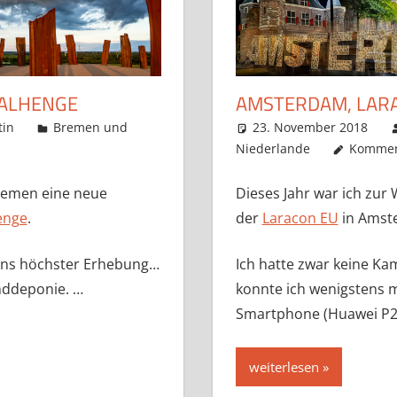
TALHENGE
AMSTERDAM, LAR
tin
Bremen und
23. November 2018
Niederlande
Komment
Bremen eine neue
Dieses Jahr war ich zur 
enge
.
der
Laracon EU
in Amst
mens höchster Erhebung…
Ich hatte zwar keine Ka
nddeponie. …
konnte ich wenigstens 
Smartphone (Huawei P20
weiterlesen