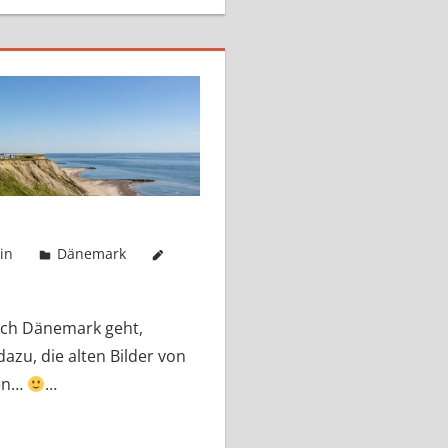
in
Dänemark
ach Dänemark geht,
azu, die alten Bilder von
den…
…