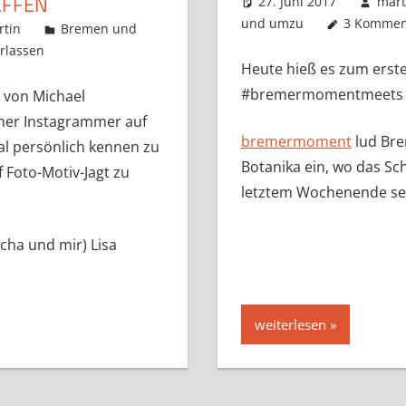
EFFEN
27. Juni 2017
mart
und umzu
3 Kommen
rtin
Bremen und
rlassen
Heute hieß es zum erst
#bremermomentmeets #
rt von Michael
emer Instagrammer auf
bremermoment
lud Bre
l persönlich kennen zu
Botanika ein, wo das Sc
Foto-Motiv-Jagt zu
letztem Wochenende sei
cha und mir) Lisa
weiterlesen