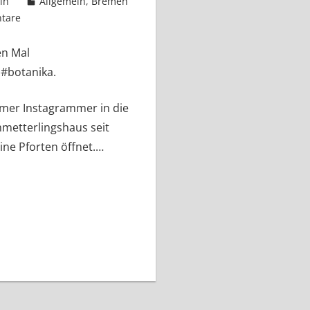
in
Allgemein
,
Bremen
tare
en Mal
botanika.
mer Instagrammer in die
hmetterlingshaus seit
ne Pforten öffnet.…