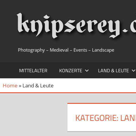
Zum
Inhalt
springen
Photography – Medieval – Events – Landscape
MITTELALTER
KONZERTE
LAND & LEUTE
Home
»
Land & Leute
KATEGORIE:
LAN