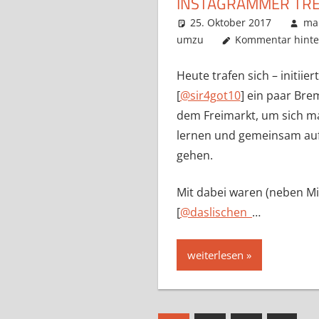
INSTAGRAMMER TR
25. Oktober 2017
ma
umzu
Kommentar hinte
Heute trafen sich – initiie
[
@sir4got10
] ein paar Br
dem Freimarkt, um sich ma
lernen und gemeinsam auf 
gehen.
Mit dabei waren (neben Mi
[
@daslischen_
…
weiterlesen