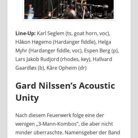
Line-Up:
Karl Seglem (ts, goat horn, voc),
Håkon Høgemo (Hardanger fiddle), Helga
Myhr (Hardanger fiddle, voc), Espen Berg (p),
Lars Jakob Rudjord (rhodes, key), Hallvard
Gaardløs (b), Kåre Opheim (dr)
Gard Nilssen’s Acoustic
Unity
Nach diesem Feuerwerk folge eine der
wenigen „3-Mann-Kombos“, die aber nicht
minder überraschte. Namensgeber der Band