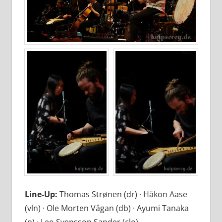
Line-Up:
Thomas Strønen (dr) · Håkon Aase
(vln) · Ole Morten Vågan (db) · Ayumi Tanaka
(p) · Leo Svensson Sander (clo)