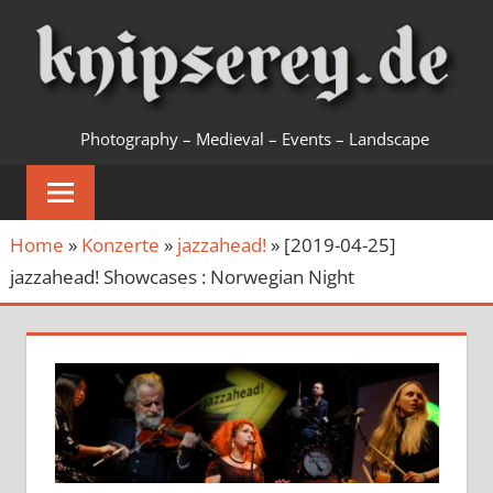
Zum
Inhalt
springen
KNIPSEREY
Photography – Medieval – Events – Landscape
Home
»
Konzerte
»
jazzahead!
»
[2019-04-25]
jazzahead! Showcases : Norwegian Night