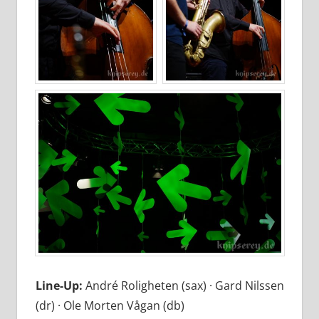
Line-Up:
André Roligheten (sax) · Gard Nilssen
(dr) · Ole Morten Vågan (db)