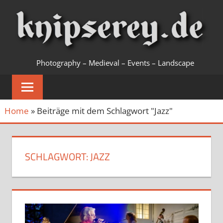
Zum
Inhalt
springen
KNIPSEREY
Photography – Medieval – Events – Landscape
Home
»
Beiträge mit dem Schlagwort "Jazz"
SCHLAGWORT:
JAZZ